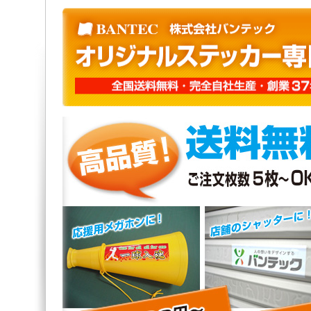
ペ
こ
ペ
ペ
ー
こ
ー
ー
ジ
か
ジ
ジ
先
ら
先
終
頭
本
頭
わ
で
文
へ
り
す。
で
戻
で
す。
る
す。