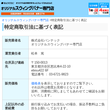
ペ
こ
こ
ペ
ペ
ー
こ
こ
ー
ー
ジ
か
ま
ジ
ジ
先
ら
で
先
終
頭
本
本
頭
わ
オリジナルスウィングバナー専門店
特定商取引法に基づく表記
で
文
文
へ
り
特定商取引法に基づく表記
す。
で
で
戻
で
す。
す。
る
す。
販売業者名
株式会社バンテック
オリジナルスウィングバナー専門店
運営責任者
松本 篤
住所及び連絡
〒150-0013
先
東京都渋谷区恵比寿4-22-10
ebisu422 6F
電話番号 ： 03-6721-9823
販売価格
価格表
を表示しておりますのでご覧下さい。
それ以外は都度お見積りとなります。
送料、消費税に関しましてもあわせてご確認をお願
いいたします。
上記以外の必
銀行振り込みでお支払いの場合、振込手数料はご負
要経費
担をお願いしております。