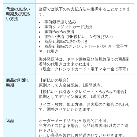
代金の支払い
当店では以下のお支払方法を選択することができま
時期及び支払
す。
い方法
事前銀行振り込み
事前クレジットカード決済
事前PayPay決済
後払い決済（NP後払い、NP掛け払い）
商品到着時の現金代引き
商品到着時のクレジットカード代引き・電子マ
ネー代引き
海外発送時は、ヤマト運輸及び佐川急便での商品到
着時の代引きは出来かねます。
（現金・クレジットカード・電子マネー全て不可）
商品の引渡し
【前払いの場合】
時期
原則として入金確認後、1週間以内。
【後払い・代引き・クレジット・PayPayの場合】
原則としてデザイン確定後、1週間以内。
サイズ・枚数、加工方法、お客様のご都合に合わせ
て、調整させていただきます。
返品
オーダーメード品のため原則的に不可。
当方のミスによる場合、商品到着後3日以内にご連
絡下さい。
正しい商品を製作し再発送させていただきます。