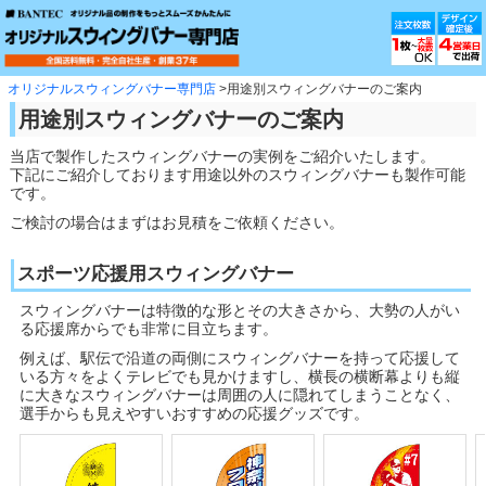
ペ
こ
こ
ペ
ペ
ー
こ
こ
ー
ー
ジ
か
ま
ジ
ジ
先
ら
で
先
終
頭
本
本
頭
わ
オリジナルスウィングバナー専門店
用途別スウィングバナーのご案内
で
文
文
へ
り
用途別スウィングバナーのご案内
す。
で
で
戻
で
す。
す。
る
す。
当店で製作したスウィングバナーの実例をご紹介いたします。
下記にご紹介しております用途以外のスウィングバナーも製作可能
です。
ご検討の場合はまずはお見積をご依頼ください。
スポーツ応援用スウィングバナー
スウィングバナーは特徴的な形とその大きさから、大勢の人がい
る応援席からでも非常に目立ちます。
例えば、駅伝で沿道の両側にスウィングバナーを持って応援して
いる方々をよくテレビでも見かけますし、横長の横断幕よりも縦
に大きなスウィングバナーは周囲の人に隠れてしまうことなく、
選手からも見えやすいおすすめの応援グッズです。