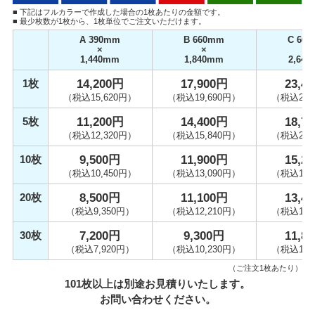
・代引き手数料
■ 下記はフルカラーで作成した場合の1枚あたりの金額です。
■ 最少枚数が1枚から、1枚単位でご注文いただけます。
発注の際は、合計金額でしっかりと
ご検討されることをおすすめします。
A 390mm
B 660mm
C 66
×
×
×
▲ 閉じる
1,440mm
1,840mm
2,64
1枚
14,200円
17,900円
23,4
（税込15,620円）
（税込19,690円）
（税込25,
5枚
11,200円
14,400円
18,7
（税込12,320円）
（税込15,840円）
（税込20,
10枚
9,500円
11,900円
15,2
（税込10,450円）
（税込13,090円）
（税込16,
20枚
8,500円
11,100円
13,4
（税込9,350円）
（税込12,210円）
（税込14,
30枚
7,200円
9,300円
11,8
（税込7,920円）
（税込10,230円）
（税込12,
（ご注文1枚あたり）
101枚以上は別途お見積りいたします。
お問い合わせください。