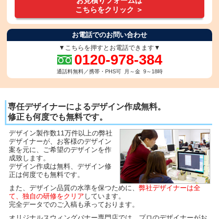
お見積りフォームは
こちらをクリック ＞
お電話でのお問い合わせ
▼こちらを押すとお電話できます▼
0120-978-384
通話料無料／携帯・PHS可 月～金 9～18時
専任デザイナーによるデザイン作成無料。
修正も何度でも無料です。
デザイン製作数11万件以上の弊社
デザイナーが、
お客様のデザイン
案を元に、ご希望のデザインを作
成致します。
デザイン作成は無料、デザイン修
正は何度でも無料です。
また、デザイン品質の水準を保つために、
弊社デザイナーは全
て、独自の研修をクリア
しています。
完全データでのご入稿も承っております。
オリジナルスウィングバナー専門店では、プロのデザイナーがお