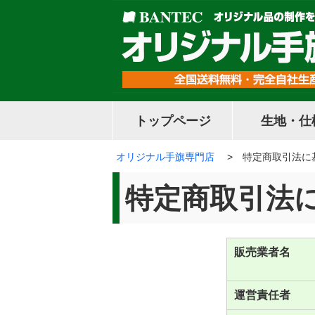
ペ
こ
こ
ペ
ペ
ー
こ
こ
ー
ー
ジ
か
ま
ジ
ジ
先
ら
で
先
終
頭
本
本
頭
わ
で
文
文
へ
り
す。
で
で
戻
で
す。
す。
る
す。
トップページ
生地・仕
オリジナル手旗専門店
特定商取引法に
特定商取引法
販売業者名
運営責任者