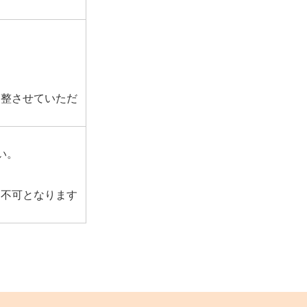
調整させていただ
い。
則不可となります
。