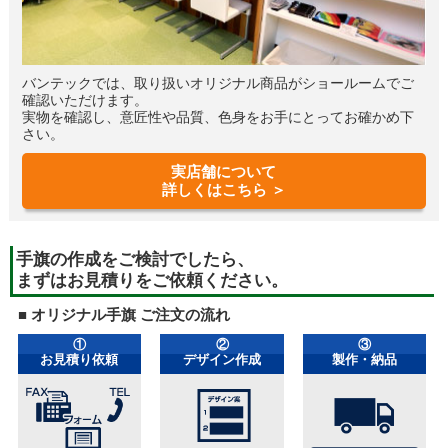
バンテックでは、取り扱いオリジナル商品がショールームでご
確認いただけます。
実物を確認し、意匠性や品質、色身をお手にとってお確かめ下
さい。
実店舗について
詳しくはこちら ＞
手旗の作成をご検討でしたら、
まずはお見積りをご依頼ください。
■ オリジナル手旗 ご注文の流れ
①
②
③
お見積り依頼
デザイン作成
製作・納品