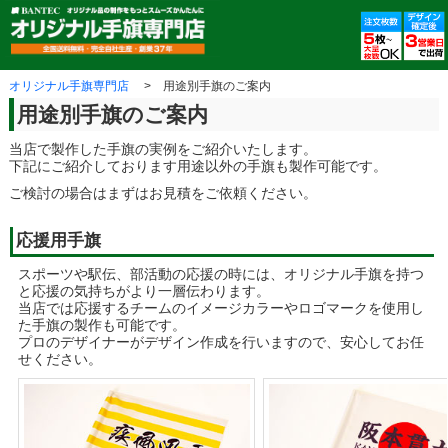
ペ
こ
こ
ペ
ペ
ー
こ
こ
ー
ー
ジ
か
ま
ジ
ジ
先
ら
で
先
終
頭
本
本
頭
わ
オリジナル手旗専門店
用途別手旗のご案内
で
文
文
へ
り
す。
で
で
戻
で
用途別手旗のご案内
す。
す。
る
す。
当店で製作した手旗の実例をご紹介いたします。
下記にご紹介しております用途以外の手旗も製作可能です。
ご検討の場合はまずはお見積をご依頼ください。
応援用手旗
スポーツや駅伝、部活動の応援の時には、オリジナル手旗を持つ
と応援の気持ちがより一層伝わります。
当店では応援するチームのイメージカラーやロゴマークを使用し
た手旗の製作も可能です。
プロのデザイナーがデザイン作成を行いますので、安心してお任
せください。