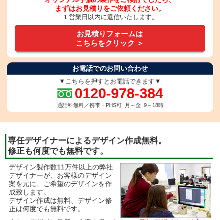
まずはお見積りをご依頼ください。
１営業日以内に返信いたします。
お見積りフォームは
こちらをクリック ＞
お電話でのお問い合わせ
▼こちらを押すとお電話できます▼
0120-978-384
通話料無料／携帯・PHS可 月～金 9～18時
専任デザイナーによるデザイン作成無料。
修正も何度でも無料です。
デザイン製作数11万件以上の弊社
デザイナーが、
お客様のデザイン
案を元に、ご希望のデザインを作
成致します。
デザイン作成は無料、デザイン修
正は何度でも無料です。