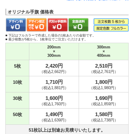
他店でよく発生する追加料金の一例
オリジナル手旗 価格表
・デザイン作成料金
・ロゴトレース料金
・デザイン修正料金
・送料
■ 下記はフルカラーで作成した場合の1枚あたりの金額です。
・特急料金
■ 最少枚数が5枚から、1枚単位でご注文いただけます。
・代引き手数料
200mm
300mm
発注の際は、合計金額でしっかりと
×
×
ご検討されることをおすすめします。
300mm
400mm
▲ 閉じる
2,420円
2,510円
5枚
（税込2,662円）
（税込2,761円）
1,710円
1,800円
10枚
（税込1,881円）
（税込1,980円）
1,600円
1,690円
30枚
（税込1,760円）
（税込1,859円）
1,490円
1,580円
50枚
（税込1,639円）
（税込1,738円）
51枚以上は別途お見積りいたします。