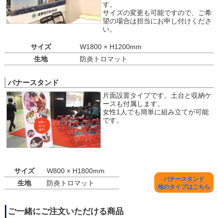
す。
サイズの変更も可能ですので、ご希
望の場合は担当にお申し付けくださ
い。
サイズ
W1800 × H1200mm
生地
防炎トロマット
バナースタンド
片面設置タイプです。土台と収納ケ
ースも付属します。
女性1人でも簡単に組み立てが可能
です。
サイズ
W800 × H1800mm
バナースタンド
生地
防炎トロマット
他のタイプはこちら
ご一緒にご注文いただける商品