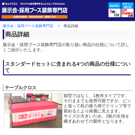
ペ
こ
こ
ペ
ペ
ー
こ
こ
ー
ー
ジ
か
ま
ジ
ジ
先
ら
で
先
終
頭
本
本
頭
わ
展示会・採用ブース装飾専門店
商品詳細
で
文
文
へ
り
す。
で
で
戻
で
商品詳細
す。
す。
る
す。
展示会・採用ブース装飾専門店の取り扱い商品の仕様について詳し
くご紹介いたします。
スタンダードセットに含まれる4つの商品の仕様につい
て
テーブルクロス
箱型ではなく、1枚布タイプです。
そのままでも使用可能ですが、ピン
と張って机の後ろ側でクリップ等で
留めるとより綺麗に見えます。
サイズが大きいため、2枚の生地を
継ぎあわせての製作となります。