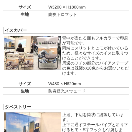
サイズ
W3200 × H1800mm
生地
防炎トロマット
イスカバー
背中が当たる面もフルカラーで印刷
が可能です。
両端にスリットとヒモが付いている
ため、様々なサイズのイスに取りつ
けることができます。
周辺のフチの部分のバイアステープ
の色は既製の10色からお選びいただ
けます。
サイズ
W480 × H620mm
生地
防炎遮光スウェード
タペストリー
上辺、下辺を筒状に縫製していま
す。
上下に通すスチールパイプと吊り下
げるヒモ・S字フックも付属しま