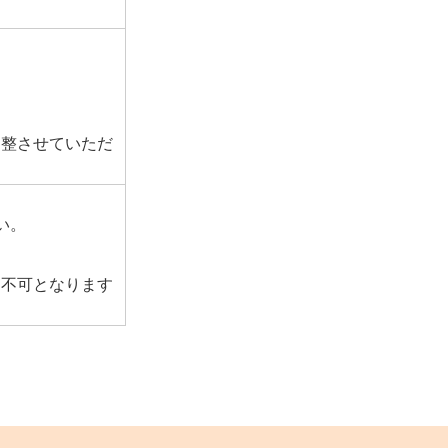
調整させていただ
い。
則不可となります
。