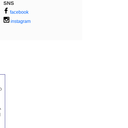
SNS
facebook
instagram
の
。
い
明