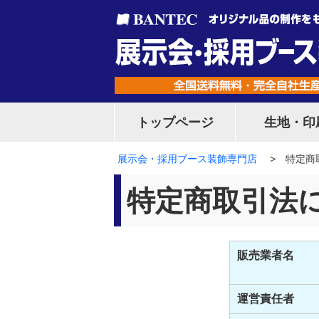
ペ
こ
こ
ペ
ペ
ー
こ
こ
ー
ー
ジ
か
ま
ジ
ジ
先
ら
で
先
終
頭
本
本
頭
わ
で
文
文
へ
り
す。
で
で
戻
で
す。
す。
る
す。
トップページ
生地・印
展示会・採用ブース装飾専門店
特定商
特定商取引法
販売業者名
運営責任者