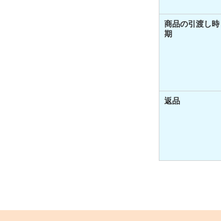
商品の引渡し時
期
返品